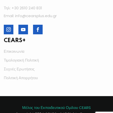
Τηλ: +30 2610 240 831
Email: info@cearsplus.edu.gr
CEARS+
Επικοινωνία
Τιμολογιακή Πολιτική
Συχνές Ερωτήσεις
Πολιτική Απορρήτου
Μέλος του Εκπαιδευτικού Ομίλου CEARS