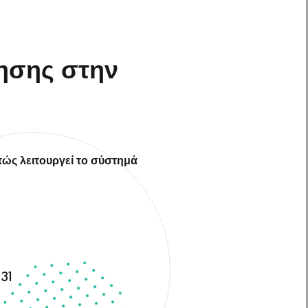
γησης στην
πώς λειτουργεί το σύστημά
31