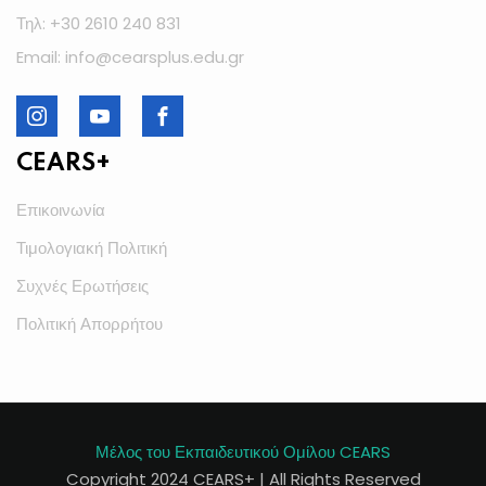
Τηλ: +30 2610 240 831
Email: info@cearsplus.edu.gr
CEARS+
Επικοινωνία
Τιμολογιακή Πολιτική
Συχνές Ερωτήσεις
Πολιτική Απορρήτου
Μέλος του Εκπαιδευτικού Ομίλου CEARS
Copyright 2024 CEARS+ | All Rights Reserved