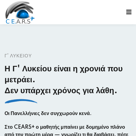
Sign in
Sign up
Sign in
Don’t have an account?
Sign up
Γ' ΛΥΚΕΊΟΥ
Η Γ' Λυκείου είναι η χρονιά που
μετράει.
ε
Δεν υπάρχει χρόνος για λάθη.
Lost your password?
Remember me
Οι Πανελλήνιες δεν συγχωρούν κενά.
Στο CEARS+ ο μαθητής μπαίνει με δομημένο πλάνο
από την πρώτη μέρα — γνωρίζει τι θα διαβάσει, πότε