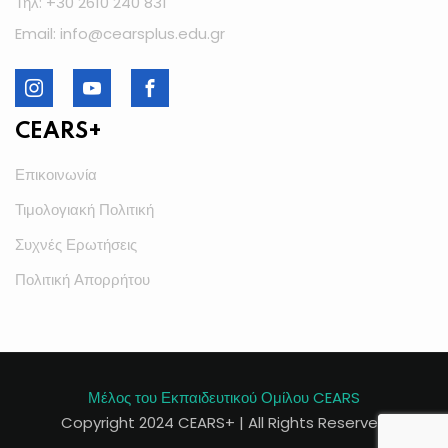
Τηλ: +30 2610 240 831
Email: info@cearsplus.edu.gr
CEARS+
Επικοινωνία
Τιμολογιακή Πολιτική
Συχνές Ερωτήσεις
Πολιτική Απορρήτου
Μέλος του Εκπαιδευτικού Ομίλου CEARS
Copyright 2024 CEARS+ | All Rights Reserved