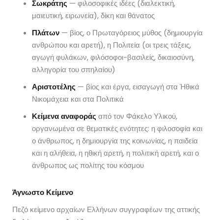
Σωκράτης
— φιλοσοφικές ιδέες (διαλεκτική,
μαιευτική, ειρωνεία), δίκη και θάνατος
Πλάτων
— βίος, ο Πρωταγόρειος μύθος (δημιουργία
ανθρώπου και αρετή), η Πολιτεία (οι τρεις τάξεις,
αγωγή φυλάκων, φιλόσοφοι-βασιλείς, δικαιοσύνη,
αλληγορία του σπηλαίου)
Αριστοτέλης
— βίος και έργα, εισαγωγή στα Ἠθικά
Νικομάχεια και στα Πολιτικά
Κείμενα αναφοράς
από τον Φάκελο Υλικού,
οργανωμένα σε θεματικές ενότητες: η φιλοσοφία και
ο άνθρωπος, η δημιουργία της κοινωνίας, η παιδεία
και η αλήθεια, η ηθική αρετή, η πολιτική αρετή, και ο
άνθρωπος ως πολίτης του κόσμου
Άγνωστο Κείμενο
Πεζό κείμενο αρχαίων Ελλήνων συγγραφέων της αττικής